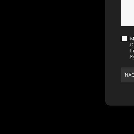
M
D
I
K