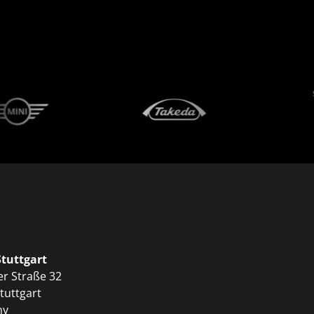
Stuttgart
er Straße 32
tuttgart
ny