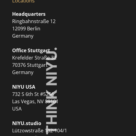
Locations
Headquarters
Ringbahnstraße 12
12099 Berlin
Germany
Office Stuttgart
Krefelder Straße 32
70376 Stuttgart
Germany
NIYU USA
732 S 6th St #5256
Las Vegas, NV 89101
USA
NIYU.studio
Lützowstraße 102-104/1