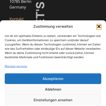
10785 Berlin
Germany
Kontakt
Zustimmung verwalten
+49 (0)30 8471 0869-0
production@niyu.de
Um dir ein optimales Erlebnis zu bieten, verwenden wir Technologien wie
Cookies, um Geräteinformationen zu speichern und/oder darauf
zuzugreifen. Wenn du diesen Technologien zustimmst, können wir Daten
Follow Us
wie das Surfverhalten oder eindeutige IDs auf dieser Website verarbeiten.
Wenn du deine Zustimmung nicht erteilst oder zurückziehst, können
bestimmte Merkmale und Funktionen beeinträchtigt werden.
Manage services
Akzeptieren
Ablehnen
PRIVACY POLICY
IMPRINT
CODE OF CONDUCT
COOKIE POLICY (EU)
Einstellungen ansehen
© 2026 NIYU Event Production. All Rights Reserved.