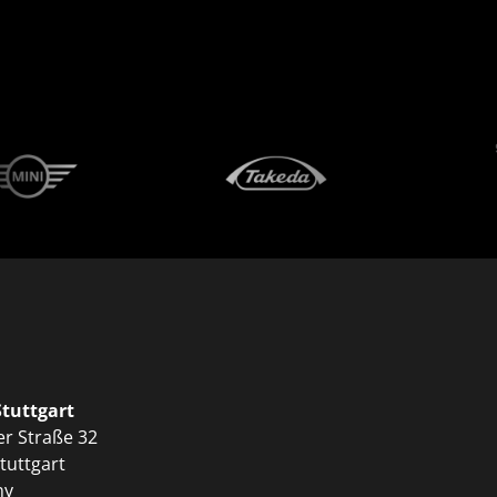
Stuttgart
er Straße 32
tuttgart
ny