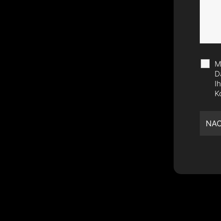
M
D
I
K